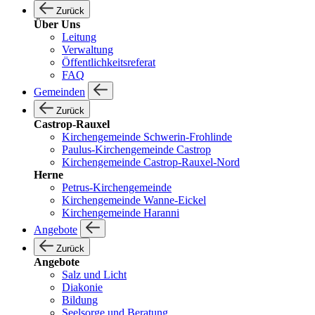
Zurück
Über Uns
Leitung
Verwaltung
Öffentlichkeitsreferat
FAQ
Gemeinden
Zurück
Castrop-Rauxel
Kirchengemeinde Schwerin-Frohlinde
Paulus-Kirchengemeinde Castrop
Kirchengemeinde Castrop-Rauxel-Nord
Herne
Petrus-Kirchengemeinde
Kirchengemeinde Wanne-Eickel
Kirchengemeinde Haranni
Angebote
Zurück
Angebote
Salz und Licht
Diakonie
Bildung
Seelsorge und Beratung