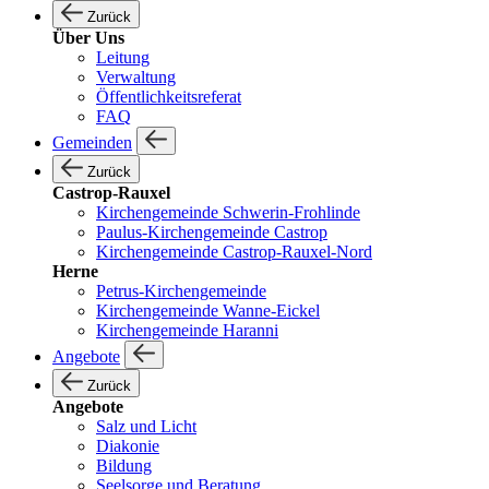
Zurück
Über Uns
Leitung
Verwaltung
Öffentlichkeitsreferat
FAQ
Gemeinden
Zurück
Castrop-Rauxel
Kirchengemeinde Schwerin-Frohlinde
Paulus-Kirchengemeinde Castrop
Kirchengemeinde Castrop-Rauxel-Nord
Herne
Petrus-Kirchengemeinde
Kirchengemeinde Wanne-Eickel
Kirchengemeinde Haranni
Angebote
Zurück
Angebote
Salz und Licht
Diakonie
Bildung
Seelsorge und Beratung