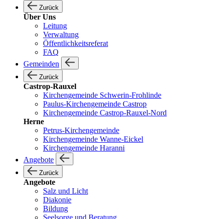
Zurück
Über Uns
Leitung
Verwaltung
Öffentlichkeitsreferat
FAQ
Gemeinden
Zurück
Castrop-Rauxel
Kirchengemeinde Schwerin-Frohlinde
Paulus-Kirchengemeinde Castrop
Kirchengemeinde Castrop-Rauxel-Nord
Herne
Petrus-Kirchengemeinde
Kirchengemeinde Wanne-Eickel
Kirchengemeinde Haranni
Angebote
Zurück
Angebote
Salz und Licht
Diakonie
Bildung
Seelsorge und Beratung