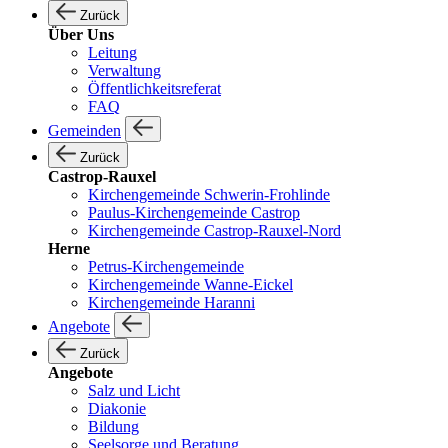
Zurück
Über Uns
Leitung
Verwaltung
Öffentlichkeitsreferat
FAQ
Gemeinden
Zurück
Castrop-Rauxel
Kirchengemeinde Schwerin-Frohlinde
Paulus-Kirchengemeinde Castrop
Kirchengemeinde Castrop-Rauxel-Nord
Herne
Petrus-Kirchengemeinde
Kirchengemeinde Wanne-Eickel
Kirchengemeinde Haranni
Angebote
Zurück
Angebote
Salz und Licht
Diakonie
Bildung
Seelsorge und Beratung