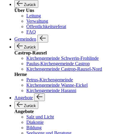
Zurück
Über Uns
Leitung
Verwaltung
Öffentlichkeitsreferat
FAQ
Gemeinden
Zurück
Castrop-Rauxel
Kirchengemeinde Schwerin-Frohlinde
Paulus-Kirchengemeinde Castrop
Kirchengemeinde Castrop-Rauxel-Nord
Herne
Petrus-Kirchengemeinde
Kirchengemeinde Wanne-Eickel
Kirchengemeinde Haranni
Angebote
Zurück
Angebote
Salz und Licht
Diakonie
Bildung
Seelsorge und Beratung