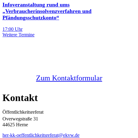
Infoveranstaltung rund ums
„Verbraucherinsolvenzverfahren und
Pfändungsschutzkonto“
17:00 Uhr
Weitere Termine
Sie haben noch Fragen?
Melden Sie sich bei uns
Zum Kontaktformular
Kontakt
Öffentlichkeitsreferat
Overwegstraße 31
44625 Herne
her-kk-oeffentlichkeitsreferat@ekvw.de