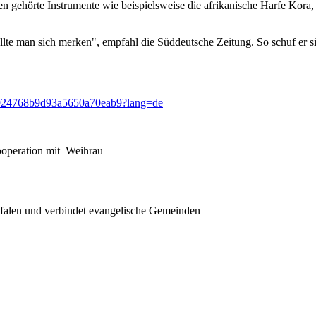
lten gehörte Instrumente wie beispielsweise die afrikanische Harfe Ko
llte man sich merken", empfahl die Süddeutsche Zeitung. So schuf er s
/6924768b9d93a5650a70eab9?lang=de
Kooperation mit Weihrau
tfalen und verbindet evangelische Gemeinden