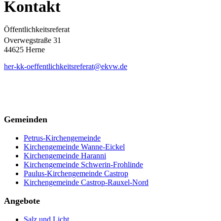
Kontakt
Öffentlichkeitsreferat
Overwegstraße 31
44625 Herne
her-kk-oeffentlichkeitsreferat@ekvw.de
Gemeinden
Petrus-Kirchengemeinde
Kirchengemeinde Wanne-Eickel
Kirchengemeinde Haranni
Kirchengemeinde Schwerin-Frohlinde
Paulus-Kirchengemeinde Castrop
Kirchengemeinde Castrop-Rauxel-Nord
Angebote
Salz und Licht