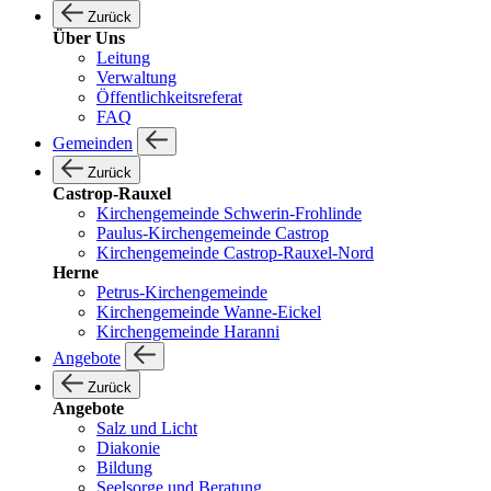
Zurück
Über Uns
Leitung
Verwaltung
Öffentlichkeitsreferat
FAQ
Gemeinden
Zurück
Castrop-Rauxel
Kirchengemeinde Schwerin-Frohlinde
Paulus-Kirchengemeinde Castrop
Kirchengemeinde Castrop-Rauxel-Nord
Herne
Petrus-Kirchengemeinde
Kirchengemeinde Wanne-Eickel
Kirchengemeinde Haranni
Angebote
Zurück
Angebote
Salz und Licht
Diakonie
Bildung
Seelsorge und Beratung