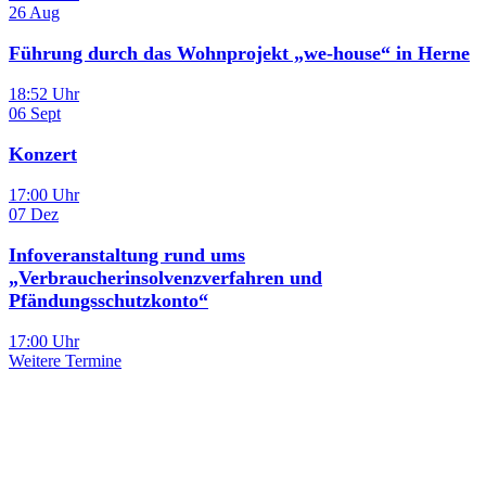
26
Aug
Führung durch das Wohnprojekt „we-house“ in Herne
18:52 Uhr
06
Sept
Konzert
17:00 Uhr
07
Dez
Infoveranstaltung rund ums
„Verbraucherinsolvenzverfahren und
Pfändungsschutzkonto“
17:00 Uhr
Weitere Termine
Sie haben noch Fragen?
Melden Sie sich bei uns