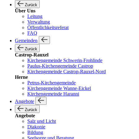
Zurück
Über Uns
Leitung
Verwaltung
Öffentlichkeitsreferat
FAQ
Gemeinden
Zurück
Castrop-Rauxel
Kirchengemeinde Schwerin-Frohlinde
Paulus-Kirchengemeinde Castrop
Kirchengemeinde Castrop-Rauxel-Nord
Herne
Petrus-Kirchengemeinde
Kirchengemeinde Wanne-Eickel
Kirchengemeinde Haranni
Angebote
Zurück
Angebote
Salz und Licht
Diakonie
Bildung
Seelsorge und Beratung