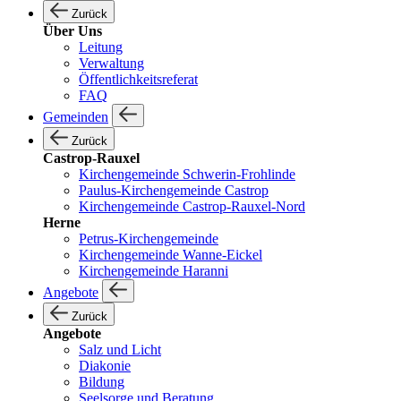
Zurück
Über Uns
Leitung
Verwaltung
Öffentlichkeitsreferat
FAQ
Gemeinden
Zurück
Castrop-Rauxel
Kirchengemeinde Schwerin-Frohlinde
Paulus-Kirchengemeinde Castrop
Kirchengemeinde Castrop-Rauxel-Nord
Herne
Petrus-Kirchengemeinde
Kirchengemeinde Wanne-Eickel
Kirchengemeinde Haranni
Angebote
Zurück
Angebote
Salz und Licht
Diakonie
Bildung
Seelsorge und Beratung