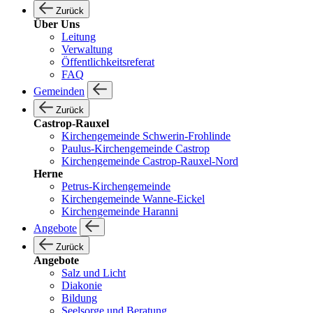
Zurück
Über Uns
Leitung
Verwaltung
Öffentlichkeitsreferat
FAQ
Gemeinden
Zurück
Castrop-Rauxel
Kirchengemeinde Schwerin-Frohlinde
Paulus-Kirchengemeinde Castrop
Kirchengemeinde Castrop-Rauxel-Nord
Herne
Petrus-Kirchengemeinde
Kirchengemeinde Wanne-Eickel
Kirchengemeinde Haranni
Angebote
Zurück
Angebote
Salz und Licht
Diakonie
Bildung
Seelsorge und Beratung