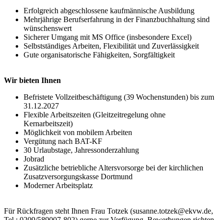
Erfolgreich abgeschlossene kaufmännische Ausbildung
Mehrjährige Berufserfahrung in der Finanzbuchhaltung sind
wünschenswert
Sicherer Umgang mit MS Office (insbesondere Excel)
Selbstständiges Arbeiten, Flexibilität und Zuverlässigkeit
Gute organisatorische Fähigkeiten, Sorgfältigkeit
Wir bieten Ihnen
Befristete Vollzeitbeschäftigung (39 Wochenstunden) bis zum
31.12.2027
Flexible Arbeitszeiten (Gleitzeitregelung ohne
Kernarbeitszeit)
Möglichkeit von mobilem Arbeiten
Vergütung nach BAT-KF
30 Urlaubstage, Jahressonderzahlung
Jobrad
Zusätzliche betriebliche Altersvorsorge bei der kirchlichen
Zusatzversorgungskasse Dortmund
Moderner Arbeitsplatz
Für Rückfragen steht Ihnen Frau Totzek (susanne.totzek@ekvw.de,
Tel.: 0209/589007-802) gerne zur Verfügung. Bewerbungen richten