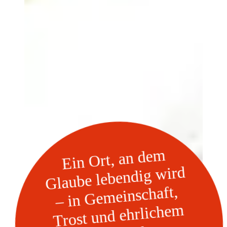
Ein
Ort, an de
m
Glaube lebendig
– in
Ge
Trost und ehrliche
wird
meinschaft,
m