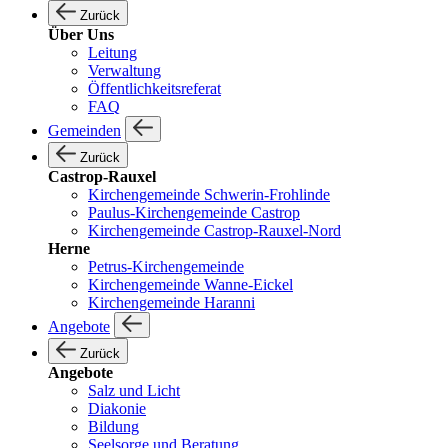
Zurück
Über Uns
Leitung
Verwaltung
Öffentlichkeitsreferat
FAQ
Gemeinden
Zurück
Castrop-Rauxel
Kirchengemeinde Schwerin-Frohlinde
Paulus-Kirchengemeinde Castrop
Kirchengemeinde Castrop-Rauxel-Nord
Herne
Petrus-Kirchengemeinde
Kirchengemeinde Wanne-Eickel
Kirchengemeinde Haranni
Angebote
Zurück
Angebote
Salz und Licht
Diakonie
Bildung
Seelsorge und Beratung