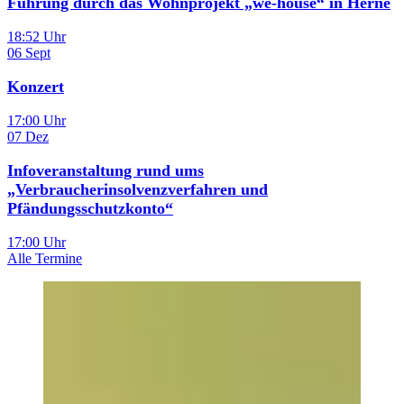
Führung durch das Wohnprojekt „we-house“ in Herne
18:52 Uhr
06
Sept
Konzert
17:00 Uhr
07
Dez
Infoveranstaltung rund ums
„Verbraucherinsolvenzverfahren und
Pfändungsschutzkonto“
17:00 Uhr
Alle Termine