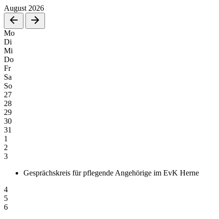
August
2026
Mo
Di
Mi
Do
Fr
Sa
So
27
28
29
30
31
1
2
3
Gesprächskreis für pflegende Angehörige im EvK Herne
4
5
6