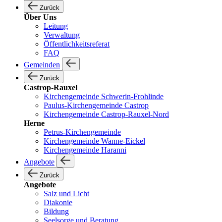
Zurück
Über Uns
Leitung
Verwaltung
Öffentlichkeitsreferat
FAQ
Gemeinden
Zurück
Castrop-Rauxel
Kirchengemeinde Schwerin-Frohlinde
Paulus-Kirchengemeinde Castrop
Kirchengemeinde Castrop-Rauxel-Nord
Herne
Petrus-Kirchengemeinde
Kirchengemeinde Wanne-Eickel
Kirchengemeinde Haranni
Angebote
Zurück
Angebote
Salz und Licht
Diakonie
Bildung
Seelsorge und Beratung