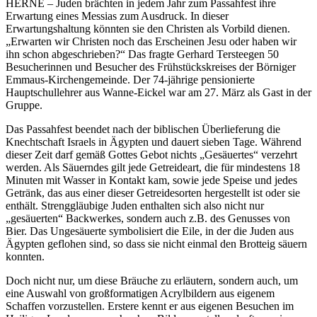
HERNE – Juden brächten in jedem Jahr zum Passahfest ihre
Erwartung eines Messias zum Ausdruck. In dieser
Erwartungshaltung könnten sie den Christen als Vorbild dienen.
„Erwarten wir Christen noch das Erscheinen Jesu oder haben wir
ihn schon abgeschrieben?“ Das fragte Gerhard Tersteegen 50
Besucherinnen und Besucher des Frühstückskreises der Börniger
Emmaus-Kirchengemeinde. Der 74-jährige pensionierte
Hauptschullehrer aus Wanne-Eickel war am 27. März als Gast in der
Gruppe.
Das Passahfest beendet nach der biblischen Überlieferung die
Knechtschaft Israels in Ägypten und dauert sieben Tage. Während
dieser Zeit darf gemäß Gottes Gebot nichts „Gesäuertes“ verzehrt
werden. Als Säuerndes gilt jede Getreideart, die für mindestens 18
Minuten mit Wasser in Kontakt kam, sowie jede Speise und jedes
Getränk, das aus einer dieser Getreidesorten hergestellt ist oder sie
enthält. Strenggläubige Juden enthalten sich also nicht nur
„gesäuerten“ Backwerkes, sondern auch z.B. des Genusses von
Bier. Das Ungesäuerte symbolisiert die Eile, in der die Juden aus
Ägypten geflohen sind, so dass sie nicht einmal den Brotteig säuern
konnten.
Doch nicht nur, um diese Bräuche zu erläutern, sondern auch, um
eine Auswahl von großformatigen Acrylbildern aus eigenem
Schaffen vorzustellen. Erstere kennt er aus eigenen Besuchen im