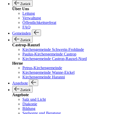
Zurück
Über Uns
Leitung
Verwaltung
Öffentlichkeitsreferat
FAQ
Gemeinden
Zurück
Castrop-Rauxel
Kirchengemeinde Schwerin-Frohlinde
Paulus-Kirchengemeinde Castrop
Kirchengemeinde Castrop-Rauxel-Nord
Herne
Petrus-Kirchengemeinde
Kirchengemeinde Wanne-Eickel
Kirchengemeinde Haranni
Angebote
Zurück
Angebote
Salz und Licht
Diakonie
Bildung
Seelsorge und Beratung