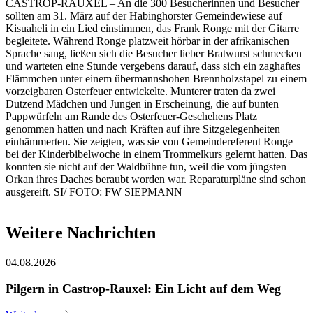
CASTROP-RAUXEL – An die 300 Besucherinnen und Besucher
sollten am 31. März auf der Habinghorster Gemeindewiese auf
Kisuaheli in ein Lied einstimmen, das Frank Ronge mit der Gitarre
begleitete. Während Ronge platzweit hörbar in der afrikanischen
Sprache sang, ließen sich die Besucher lieber Bratwurst schmecken
und warteten eine Stunde vergebens darauf, dass sich ein zaghaftes
Flämmchen unter einem übermannshohen Brennholzstapel zu einem
vorzeigbaren Osterfeuer entwickelte. Munterer traten da zwei
Dutzend Mädchen und Jungen in Erscheinung, die auf bunten
Pappwürfeln am Rande des Osterfeuer-Geschehens Platz
genommen hatten und nach Kräften auf ihre Sitzgelegenheiten
einhämmerten. Sie zeigten, was sie von Gemeindereferent Ronge
bei der Kinderbibelwoche in einem Trommelkurs gelernt hatten. Das
konnten sie nicht auf der Waldbühne tun, weil die vom jüngsten
Orkan ihres Daches beraubt worden war. Reparaturpläne sind schon
ausgereift. SI/ FOTO: FW SIEPMANN
Weitere Nachrichten
04.08.2026
Pilgern in Castrop-Rauxel: Ein Licht auf dem Weg