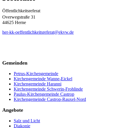
Öffentlichkeitsreferat
Overwegstraße 31
44625 Herne
her-kk-oeffentlichkeitsreferat@ekvw.de
Gemeinden
Petrus-Kirchengemeinde
Kirchengemeinde Wanne-Eickel
Kirchengemeinde Haranni
Kirchengemeinde Schwerin-Frohlinde
Paulus-Kirchengemeinde Castrop
Kirchengemeinde Castrop-Rauxel-Nord
Angebote
Salz und Licht
Diakonie