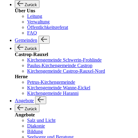
Zurück
Über Uns
Leitung
Verwaltung
Öffentlichkeitsreferat
FAQ
Gemeinden
Zurück
Castrop-Rauxel
Kirchengemeinde Schwerin-Frohlinde
Paulus-Kirchengemeinde Castrop
Kirchengemeinde Castrop-Rauxel-Nord
Herne
Petrus-Kirchengemeinde
Kirchengemeinde Wanne-Eickel
Kirchengemeinde Haranni
Angebote
Zurück
Angebote
Salz und Licht
Diakonie
Bildung
Seelsorge und Beratung