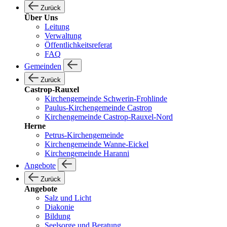
Zurück
Über Uns
Leitung
Verwaltung
Öffentlichkeitsreferat
FAQ
Gemeinden
Zurück
Castrop-Rauxel
Kirchengemeinde Schwerin-Frohlinde
Paulus-Kirchengemeinde Castrop
Kirchengemeinde Castrop-Rauxel-Nord
Herne
Petrus-Kirchengemeinde
Kirchengemeinde Wanne-Eickel
Kirchengemeinde Haranni
Angebote
Zurück
Angebote
Salz und Licht
Diakonie
Bildung
Seelsorge und Beratung