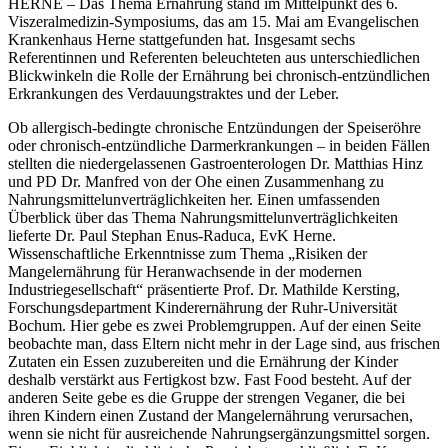
HERNE – Das Thema Ernährung stand im Mittelpunkt des 6.
Viszeralmedizin-Symposiums, das am 15. Mai am Evangelischen
Krankenhaus Herne stattgefunden hat. Insgesamt sechs
Referentinnen und Referenten beleuchteten aus unterschiedlichen
Blickwinkeln die Rolle der Ernährung bei chronisch-entzündlichen
Erkrankungen des Verdauungstraktes und der Leber.
Ob allergisch-bedingte chronische Entzündungen der Speiseröhre
oder chronisch-entzündliche Darmerkrankungen – in beiden Fällen
stellten die niedergelassenen Gastroenterologen Dr. Matthias Hinz
und PD Dr. Manfred von der Ohe einen Zusammenhang zu
Nahrungsmittelunverträglichkeiten her. Einen umfassenden
Überblick über das Thema Nahrungsmittelunverträglichkeiten
lieferte Dr. Paul Stephan Enus-Raduca, EvK Herne.
Wissenschaftliche Erkenntnisse zum Thema „Risiken der
Mangelernährung für Heranwachsende in der modernen
Industriegesellschaft“ präsentierte Prof. Dr. Mathilde Kersting,
Forschungsdepartment Kinderernährung der Ruhr-Universität
Bochum. Hier gebe es zwei Problemgruppen. Auf der einen Seite
beobachte man, dass Eltern nicht mehr in der Lage sind, aus frischen
Zutaten ein Essen zuzubereiten und die Ernährung der Kinder
deshalb verstärkt aus Fertigkost bzw. Fast Food besteht. Auf der
anderen Seite gebe es die Gruppe der strengen Veganer, die bei
ihren Kindern einen Zustand der Mangelernährung verursachen,
wenn sie nicht für ausreichende Nahrungsergänzungsmittel sorgen.