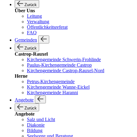
Zurück
Über Uns
Leitung
Verwaltung
Öffentlichkeitsreferat
FAQ
Gemeinden
Zurück
Castrop-Rauxel
Kirchengemeinde Schwerin-Frohlinde
Paulus-Kirchengemeinde Castrop
Kirchengemeinde Castrop-Rauxel-Nord
Herne
Petrus-Kirchengemeinde
Kirchengemeinde Wanne-Eickel
Kirchengemeinde Haranni
Angebote
Zurück
Angebote
Salz und Licht
Diakonie
Bildung
Seelsorge und Beratung