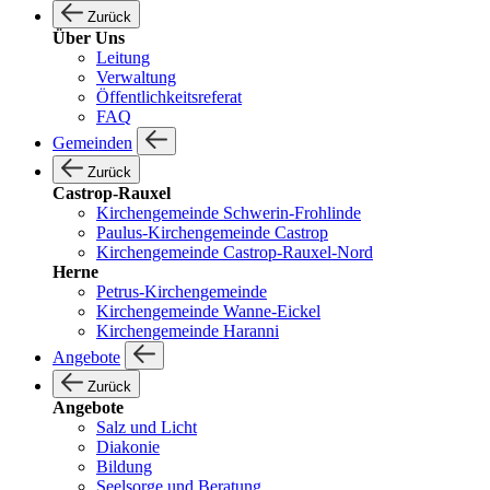
Zurück
Über Uns
Leitung
Verwaltung
Öffentlichkeitsreferat
FAQ
Gemeinden
Zurück
Castrop-Rauxel
Kirchengemeinde Schwerin-Frohlinde
Paulus-Kirchengemeinde Castrop
Kirchengemeinde Castrop-Rauxel-Nord
Herne
Petrus-Kirchengemeinde
Kirchengemeinde Wanne-Eickel
Kirchengemeinde Haranni
Angebote
Zurück
Angebote
Salz und Licht
Diakonie
Bildung
Seelsorge und Beratung