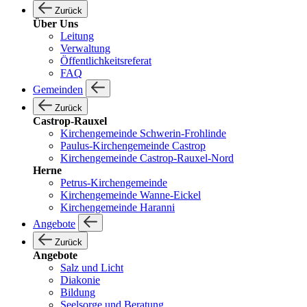
Zurück
Über Uns
Leitung
Verwaltung
Öffentlichkeitsreferat
FAQ
Gemeinden
Zurück
Castrop-Rauxel
Kirchengemeinde Schwerin-Frohlinde
Paulus-Kirchengemeinde Castrop
Kirchengemeinde Castrop-Rauxel-Nord
Herne
Petrus-Kirchengemeinde
Kirchengemeinde Wanne-Eickel
Kirchengemeinde Haranni
Angebote
Zurück
Angebote
Salz und Licht
Diakonie
Bildung
Seelsorge und Beratung