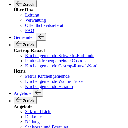
Zurück
Über Uns
Leitung
Verwaltung
Öffentlichkeitsreferat
FAQ
Gemeinden
Zurück
Castrop-Rauxel
Kirchengemeinde Schwerin-Frohlinde
Paulus-Kirchengemeinde Castrop
Kirchengemeinde Castrop-Rauxel-Nord
Herne
Petrus-Kirchengemeinde
Kirchengemeinde Wanne-Eickel
Kirchengemeinde Haranni
Angebote
Zurück
Angebote
Salz und Licht
Diakonie
Bildung
Seelsorge und Beratung