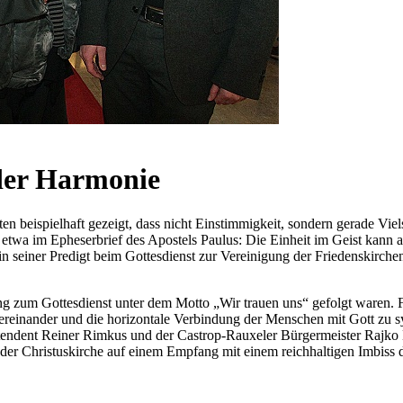
 der Harmonie
pielhaft gezeigt, dass nicht Einstimmigkeit, sondern gerade Vielst
wa im Epheserbrief des Apostels Paulus: Die Einheit im Geist kann au
 in seiner Predigt beim Gottesdienst zur Vereinigung der Friedenskir
ng zum Gottesdienst unter dem Motto „Wir trauen uns“ gefolgt waren. 
tereinander und die horizontale Verbindung der Menschen mit Gott zu 
tendent Reiner Rimkus und der Castrop-Rauxeler Bürgermeister Rajko 
der Christuskirche auf einem Empfang mit einem reichhaltigen Imbiss d