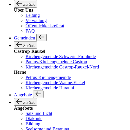
Zurück
Über Uns
Leitung
Verwaltung
Öffentlichkeitsreferat
FAQ
Gemeinden
Zurück
Castrop-Rauxel
Kirchengemeinde Schwerin-Frohlinde
Paulus-Kirchengemeinde Castrop
Kirchengemeinde Castrop-Rauxel-Nord
Herne
Petrus-Kirchengemeinde
Kirchengemeinde Wanne-Eickel
Kirchengemeinde Haranni
Angebote
Zurück
Angebote
Salz und Licht
Diakonie
Bildung
Seelsorge und Beratung