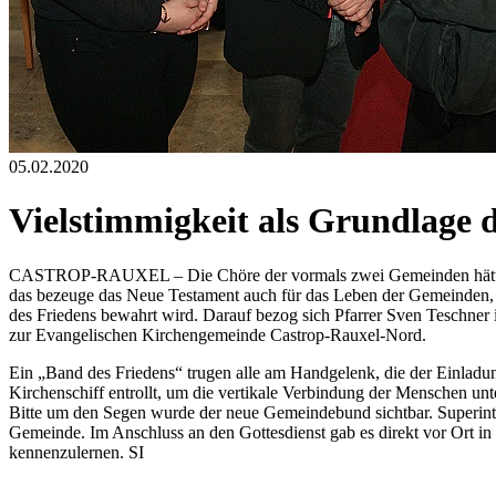
05.02.2020
Vielstimmigkeit als Grundlage
CASTROP-RAUXEL – Die Chöre der vormals zwei Gemeinden hätten beis
das bezeuge das Neue Testament auch für das Leben der Gemeinden, et
des Friedens bewahrt wird. Darauf bezog sich Pfarrer Sven Teschner
zur Evangelischen Kirchengemeinde Castrop-Rauxel-Nord.
Ein „Band des Friedens“ trugen alle am Handgelenk, die der Einladu
Kirchenschiff entrollt, um die vertikale Verbindung der Menschen un
Bitte um den Segen wurde der neue Gemeindebund sichtbar. Superin
Gemeinde. Im Anschluss an den Gottesdienst gab es direkt vor Ort in 
kennenzulernen. SI