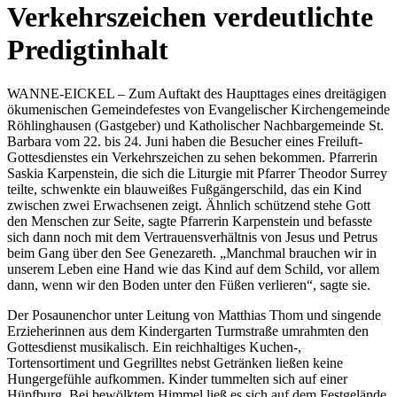
Verkehrszeichen verdeutlichte
Predigtinhalt
WANNE-EICKEL – Zum Auftakt des Haupttages eines dreitägigen
ökumenischen Gemeindefestes von Evangelischer Kirchengemeinde
Röhlinghausen (Gastgeber) und Katholischer Nachbargemeinde St.
Barbara vom 22. bis 24. Juni haben die Besucher eines Freiluft-
Gottesdienstes ein Verkehrszeichen zu sehen bekommen. Pfarrerin
Saskia Karpenstein, die sich die Liturgie mit Pfarrer Theodor Surrey
teilte, schwenkte ein blauweißes Fußgängerschild, das ein Kind
zwischen zwei Erwachsenen zeigt. Ähnlich schützend stehe Gott
den Menschen zur Seite, sagte Pfarrerin Karpenstein und befasste
sich dann noch mit dem Vertrauensverhältnis von Jesus und Petrus
beim Gang über den See Genezareth. „Manchmal brauchen wir in
unserem Leben eine Hand wie das Kind auf dem Schild, vor allem
dann, wenn wir den Boden unter den Füßen verlieren“, sagte sie.
Der Posaunenchor unter Leitung von Matthias Thom und singende
Erzieherinnen aus dem Kindergarten Turmstraße umrahmten den
Gottesdienst musikalisch. Ein reichhaltiges Kuchen-,
Tortensortiment und Gegrilltes nebst Getränken ließen keine
Hungergefühle aufkommen. Kinder tummelten sich auf einer
Hüpfburg. Bei bewölktem Himmel ließ es sich auf dem Festgelände