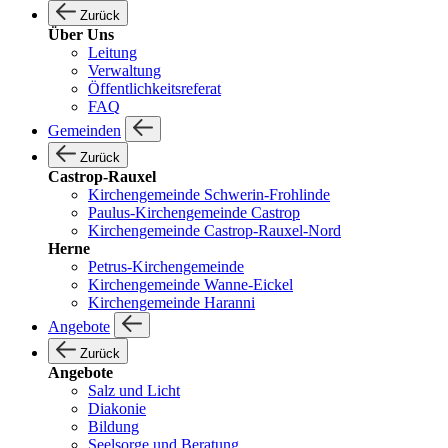
Zurück
Über Uns
Leitung
Verwaltung
Öffentlichkeitsreferat
FAQ
Gemeinden
Zurück
Castrop-Rauxel
Kirchengemeinde Schwerin-Frohlinde
Paulus-Kirchengemeinde Castrop
Kirchengemeinde Castrop-Rauxel-Nord
Herne
Petrus-Kirchengemeinde
Kirchengemeinde Wanne-Eickel
Kirchengemeinde Haranni
Angebote
Zurück
Angebote
Salz und Licht
Diakonie
Bildung
Seelsorge und Beratung