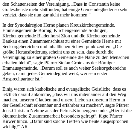
den Schattenseiten der Vereinigung. „Dass in Constantin keine
Gottesdienste mehr stattfinden, hat einige Gemeindeglieder so sehr
verletzt, dass sie nun gar nicht mehr kommen.“
In der Synodalregion Herne planen Kreuzkirchengemeinde,
Emmausgemeinde Börnig, Kirchengemeinde Sodingen,
Kirchengemeinde Bladenhorst Zion und die Kirchengemeinde
Baukau einen Zusammenschluss zu einer Gemeinde Herne mit
Seelsorgebereichen und inhaltlichen Schwerpunktzentren. „Die
größte Herausforderung scheint uns zu sein, dass durch die
Vereinigung zu einer großen Gemeinde die Nähe zu den Menschen
erhalten bleibt“, sagte Pfarrer Stefan Grote aus der Börniger
Emmausgemeinde. „Darum soll es auch weiter Seelsorgebereiche
geben, damit jedes Gemeindeglied weiß, wer sein erster
Ansprechpartner ist.“
Einig waren sich katholische und evangelische Geistliche, dass es
letztlich darauf ankomme, „dass wir uns miteinander auf den Weg
machen, unseren Glauben und unsere Liebe zu unserem Herrn in
der Gesellschaft erkennbar und erfahrbar zu machen“, sagte Pfarrer
Jens-Christian Nehme aus der Petrus-Kirchengemeinde. „Hier ist die
ökumenische Zusammenarbeit besonders gefragt“, fügte Pfarrer
Birwer hinzu. „Dafür sind solche Treffen wie heute ausgesprochen
wichtig!“ AR