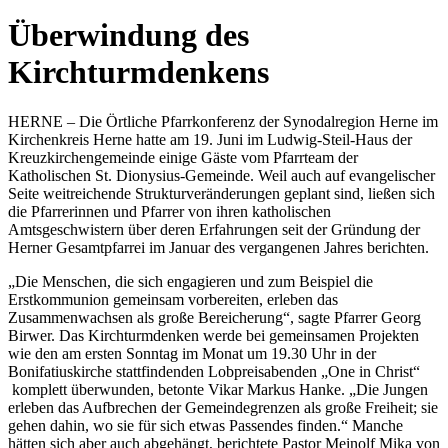
Überwindung des
Kirchturmdenkens
HERNE – Die Örtliche Pfarrkonferenz der Synodalregion Herne im
Kirchenkreis Herne hatte am 19. Juni im Ludwig-Steil-Haus der
Kreuzkirchengemeinde einige Gäste vom Pfarrteam der
Katholischen St. Dionysius-Gemeinde. Weil auch auf evangelischer
Seite weitreichende Strukturveränderungen geplant sind, ließen sich
die Pfarrerinnen und Pfarrer von ihren katholischen
Amtsgeschwistern über deren Erfahrungen seit der Gründung der
Herner Gesamtpfarrei im Januar des vergangenen Jahres berichten.
„Die Menschen, die sich engagieren und zum Beispiel die
Erstkommunion gemeinsam vorbereiten, erleben das
Zusammenwachsen als große Bereicherung“, sagte Pfarrer Georg
Birwer. Das Kirchturmdenken werde bei gemeinsamen Projekten
wie den am ersten Sonntag im Monat um 19.30 Uhr in der
Bonifatiuskirche stattfindenden Lobpreisabenden „One in Christ“
komplett überwunden, betonte Vikar Markus Hanke. „Die Jungen
erleben das Aufbrechen der Gemeindegrenzen als große Freiheit; sie
gehen dahin, wo sie für sich etwas Passendes finden.“ Manche
hätten sich aber auch abgehängt, berichtete Pastor Meinolf Mika von