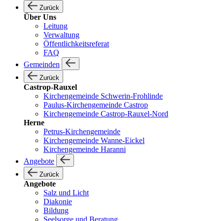
Zurück
Über Uns
Leitung
Verwaltung
Öffentlichkeitsreferat
FAQ
Gemeinden
Zurück
Castrop-Rauxel
Kirchengemeinde Schwerin-Frohlinde
Paulus-Kirchengemeinde Castrop
Kirchengemeinde Castrop-Rauxel-Nord
Herne
Petrus-Kirchengemeinde
Kirchengemeinde Wanne-Eickel
Kirchengemeinde Haranni
Angebote
Zurück
Angebote
Salz und Licht
Diakonie
Bildung
Seelsorge und Beratung