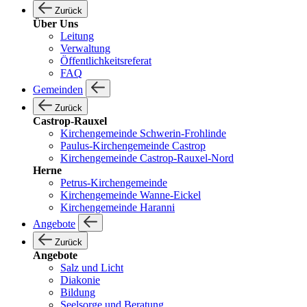
Zurück
Über Uns
Leitung
Verwaltung
Öffentlichkeitsreferat
FAQ
Gemeinden
Zurück
Castrop-Rauxel
Kirchengemeinde Schwerin-Frohlinde
Paulus-Kirchengemeinde Castrop
Kirchengemeinde Castrop-Rauxel-Nord
Herne
Petrus-Kirchengemeinde
Kirchengemeinde Wanne-Eickel
Kirchengemeinde Haranni
Angebote
Zurück
Angebote
Salz und Licht
Diakonie
Bildung
Seelsorge und Beratung