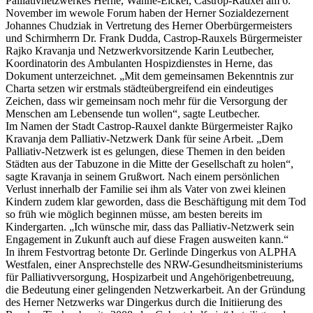
Palliativnetzwerkes Herne, Wanne-Eickel, Castrop-Rauxel am 6.
November im wewole Forum haben der Herner Sozialdezernent
Johannes Chudziak in Vertretung des Herner Oberbürgermeisters
und Schirmherrn Dr. Frank Dudda, Castrop-Rauxels Bürgermeister
Rajko Kravanja und Netzwerkvorsitzende Karin Leutbecher,
Koordinatorin des Ambulanten Hospizdienstes in Herne, das
Dokument unterzeichnet. „Mit dem gemeinsamen Bekenntnis zur
Charta setzen wir erstmals städteübergreifend ein eindeutiges
Zeichen, dass wir gemeinsam noch mehr für die Versorgung der
Menschen am Lebensende tun wollen“, sagte Leutbecher.
Im Namen der Stadt Castrop-Rauxel dankte Bürgermeister Rajko
Kravanja dem Palliativ-Netzwerk Dank für seine Arbeit. „Dem
Palliativ-Netzwerk ist es gelungen, diese Themen in den beiden
Städten aus der Tabuzone in die Mitte der Gesellschaft zu holen“,
sagte Kravanja in seinem Grußwort. Nach einem persönlichen
Verlust innerhalb der Familie sei ihm als Vater von zwei kleinen
Kindern zudem klar geworden, dass die Beschäftigung mit dem Tod
so früh wie möglich beginnen müsse, am besten bereits im
Kindergarten. „Ich wünsche mir, dass das Palliativ-Netzwerk sein
Engagement in Zukunft auch auf diese Fragen ausweiten kann.“
In ihrem Festvortrag betonte Dr. Gerlinde Dingerkus von ALPHA
Westfalen, einer Ansprechstelle des NRW-Gesundheitsministeriums
für Palliativversorgung, Hospizarbeit und Angehörigenbetreuung,
die Bedeutung einer gelingenden Netzwerkarbeit. An der Gründung
des Herner Netzwerks war Dingerkus durch die Initiierung des