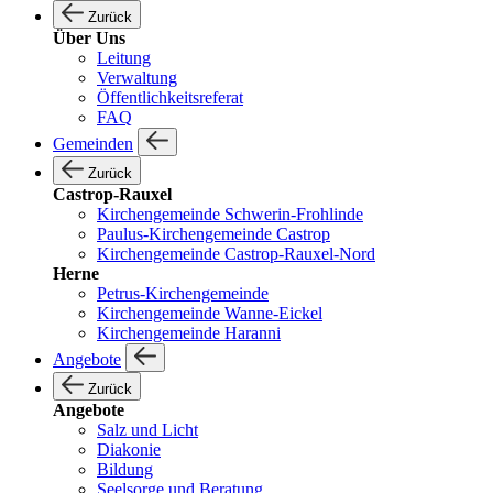
Zurück
Über Uns
Leitung
Verwaltung
Öffentlichkeitsreferat
FAQ
Gemeinden
Zurück
Castrop-Rauxel
Kirchengemeinde Schwerin-Frohlinde
Paulus-Kirchengemeinde Castrop
Kirchengemeinde Castrop-Rauxel-Nord
Herne
Petrus-Kirchengemeinde
Kirchengemeinde Wanne-Eickel
Kirchengemeinde Haranni
Angebote
Zurück
Angebote
Salz und Licht
Diakonie
Bildung
Seelsorge und Beratung