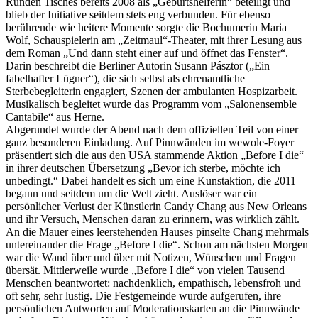
Runden Tisches bereits 2008 als „Geburtshelferin“ beteiligt und
blieb der Initiative seitdem stets eng verbunden. Für ebenso
berührende wie heitere Momente sorgte die Bochumerin Maria
Wolf, Schauspielerin am „Zeitmaul“-Theater, mit ihrer Lesung aus
dem Roman „Und dann steht einer auf und öffnet das Fenster“.
Darin beschreibt die Berliner Autorin Susann Pásztor („Ein
fabelhafter Lügner“), die sich selbst als ehrenamtliche
Sterbebegleiterin engagiert, Szenen der ambulanten Hospizarbeit.
Musikalisch begleitet wurde das Programm vom „Salonensemble
Cantabile“ aus Herne.
Abgerundet wurde der Abend nach dem offiziellen Teil von einer
ganz besonderen Einladung. Auf Pinnwänden im wewole-Foyer
präsentiert sich die aus den USA stammende Aktion „Before I die“
in ihrer deutschen Übersetzung „Bevor ich sterbe, möchte ich
unbedingt.“ Dabei handelt es sich um eine Kunstaktion, die 2011
begann und seitdem um die Welt zieht. Auslöser war ein
persönlicher Verlust der Künstlerin Candy Chang aus New Orleans
und ihr Versuch, Menschen daran zu erinnern, was wirklich zählt.
An die Mauer eines leerstehenden Hauses pinselte Chang mehrmals
untereinander die Frage „Before I die“. Schon am nächsten Morgen
war die Wand über und über mit Notizen, Wünschen und Fragen
übersät. Mittlerweile wurde „Before I die“ von vielen Tausend
Menschen beantwortet: nachdenklich, empathisch, lebensfroh und
oft sehr, sehr lustig. Die Festgemeinde wurde aufgerufen, ihre
persönlichen Antworten auf Moderationskarten an die Pinnwände