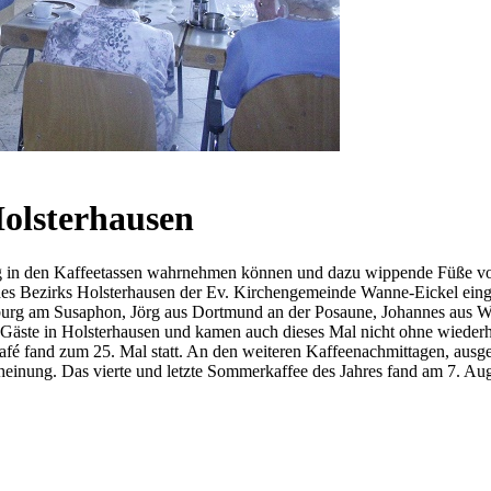
olsterhausen
n den Kaffeetassen wahrnehmen können und dazu wippende Füße von g
es Bezirks Holsterhausen der Ev. Kirchengemeinde Wanne-Eickel einge
sburg am Susaphon, Jörg aus Dortmund an der Posaune, Johannes aus Wa
Gäste in Holsterhausen und kamen auch dieses Mal nicht ohne wiederho
afé fand zum 25. Mal statt. An den weiteren Kaffeenachmittagen, ausg
einung. Das vierte und letzte Sommerkaffee des Jahres fand am 7. Au