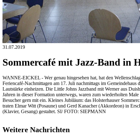
31.07.2019
Sommercafé mit Jazz-Band in H
WANNE-EICKEL - Wer genau hingesehen hat, hat den Wellenschlag i
Feriencafé-Nachmittagen am 17. Juli nachmittags im Gemeindehaus d
Lautstärke einheizen. Die Little Johns Jazzband mit Werner aus Dui
Jahren in dieser Formation unterwegs, waren zum wiederholten Male 
Besucher gern mit ein. Kleines Jubiläum: das Holsterhauser Sommerc
traten Elmar Witt (Posaune) und Gerd Kanacher (Akkordeon) in Ersch
(Klavier, Gesang) gestaltet. SI/ FOTO: SIEPMANN
Weitere Nachrichten