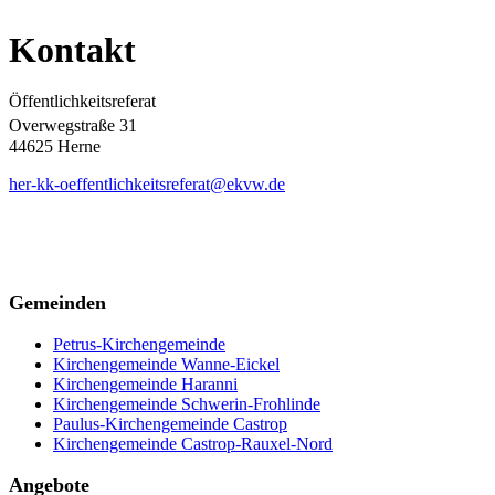
Kontakt
Öffentlichkeitsreferat
Overwegstraße 31
44625 Herne
her-kk-oeffentlichkeitsreferat@ekvw.de
Gemeinden
Petrus-Kirchengemeinde
Kirchengemeinde Wanne-Eickel
Kirchengemeinde Haranni
Kirchengemeinde Schwerin-Frohlinde
Paulus-Kirchengemeinde Castrop
Kirchengemeinde Castrop-Rauxel-Nord
Angebote