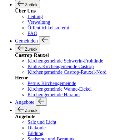
Zurück
Über Uns
Leitung
Verwaltung
Öffentlichkeitsreferat
FAQ
Gemeinden
Zurück
Castrop-Rauxel
Kirchengemeinde Schwerin-Frohlinde
Paulus-Kirchengemeinde Castrop
Kirchengemeinde Castrop-Rauxel-Nord
Herne
Petrus-Kirchengemeinde
Kirchengemeinde Wanne-Eickel
Kirchengemeinde Haranni
Angebote
Zurück
Angebote
Salz und Licht
Diakonie
Bildung
Seelsorge und Beratung