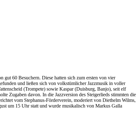
ut 60 Besuchern. Diese hatten sich zum ersten von vier
funden und ließen sich von volkstümlicher Jazzmusik in voller
ttenscheid (Trompete) sowie Kaspar (Duisburg, Banjo), seit elf
lte Zugaben davon. In die Jazzversion des Steigerlieds stimmten die
erichtet vom Stephanus-Förderverein, moderiert von Diethelm Wilms,
gust um 15 Uhr statt und wurde musikalisch von Markus Galla