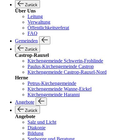
Zurück
Über Uns
Leitung
Verwaltung
Öffentlichkeitsreferat
FAQ
Gemeinden
Zurück
Castrop-Rauxel
Kirchengemeinde Schwerin-Frohlinde
Paulus-Kirchengemeinde Castrop
Kirchengemeinde Castrop-Rauxel-Nord
Herne
Petrus-Kirchengemeinde
Kirchengemeinde Wanne-Eickel
Kirchengemeinde Haranni
Angebote
Zurück
Angebote
Salz und Licht
Diakonie
Bildung
Seelsorge und Beratung