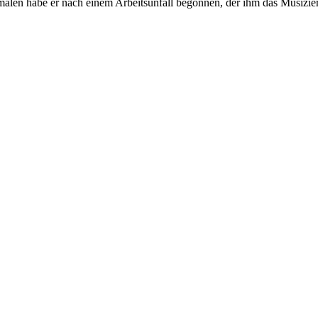
alen habe er nach einem Arbeitsunfall begonnen, der ihm das Musizi
Sie haben noch Fragen?