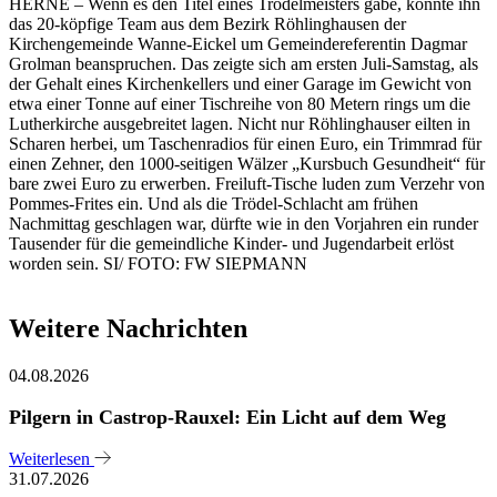
HERNE – Wenn es den Titel eines Trödelmeisters gäbe, könnte ihn
das 20-köpfige Team aus dem Bezirk Röhlinghausen der
Kirchengemeinde Wanne-Eickel um Gemeindereferentin Dagmar
Grolman beanspruchen. Das zeigte sich am ersten Juli-Samstag, als
der Gehalt eines Kirchenkellers und einer Garage im Gewicht von
etwa einer Tonne auf einer Tischreihe von 80 Metern rings um die
Lutherkirche ausgebreitet lagen. Nicht nur Röhlinghauser eilten in
Scharen herbei, um Taschenradios für einen Euro, ein Trimmrad für
einen Zehner, den 1000-seitigen Wälzer „Kursbuch Gesundheit“ für
bare zwei Euro zu erwerben. Freiluft-Tische luden zum Verzehr von
Pommes-Frites ein. Und als die Trödel-Schlacht am frühen
Nachmittag geschlagen war, dürfte wie in den Vorjahren ein runder
Tausender für die gemeindliche Kinder- und Jugendarbeit erlöst
worden sein. SI/ FOTO: FW SIEPMANN
Weitere Nachrichten
04.08.2026
Pilgern in Castrop-Rauxel: Ein Licht auf dem Weg
Weiterlesen
31.07.2026