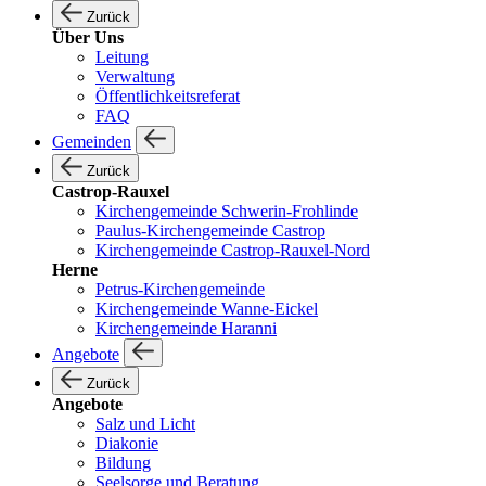
Zurück
Über Uns
Leitung
Verwaltung
Öffentlichkeitsreferat
FAQ
Gemeinden
Zurück
Castrop-Rauxel
Kirchengemeinde Schwerin-Frohlinde
Paulus-Kirchengemeinde Castrop
Kirchengemeinde Castrop-Rauxel-Nord
Herne
Petrus-Kirchengemeinde
Kirchengemeinde Wanne-Eickel
Kirchengemeinde Haranni
Angebote
Zurück
Angebote
Salz und Licht
Diakonie
Bildung
Seelsorge und Beratung