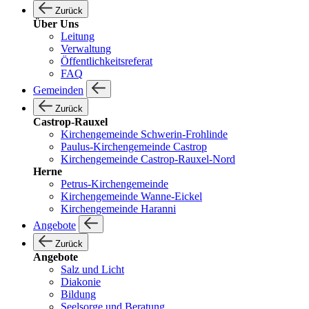
Zurück
Über Uns
Leitung
Verwaltung
Öffentlichkeitsreferat
FAQ
Gemeinden
Zurück
Castrop-Rauxel
Kirchengemeinde Schwerin-Frohlinde
Paulus-Kirchengemeinde Castrop
Kirchengemeinde Castrop-Rauxel-Nord
Herne
Petrus-Kirchengemeinde
Kirchengemeinde Wanne-Eickel
Kirchengemeinde Haranni
Angebote
Zurück
Angebote
Salz und Licht
Diakonie
Bildung
Seelsorge und Beratung