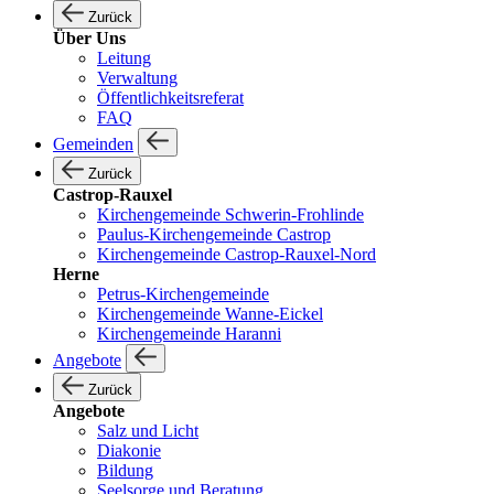
Zurück
Über Uns
Leitung
Verwaltung
Öffentlichkeitsreferat
FAQ
Gemeinden
Zurück
Castrop-Rauxel
Kirchengemeinde Schwerin-Frohlinde
Paulus-Kirchengemeinde Castrop
Kirchengemeinde Castrop-Rauxel-Nord
Herne
Petrus-Kirchengemeinde
Kirchengemeinde Wanne-Eickel
Kirchengemeinde Haranni
Angebote
Zurück
Angebote
Salz und Licht
Diakonie
Bildung
Seelsorge und Beratung