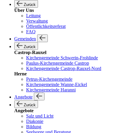
Zurück
Über Uns
Leitung
Verwaltung
Öffentlichkeitsreferat
FAQ
Gemeinden
Zurück
Castrop-Rauxel
Kirchengemeinde Schwerin-Frohlinde
Paulus-Kirchengemeinde Castrop
Kirchengemeinde Castrop-Rauxel-Nord
Herne
Petrus-Kirchengemeinde
Kirchengemeinde Wanne-Eickel
Kirchengemeinde Haranni
Angebote
Zurück
Angebote
Salz und Licht
Diakonie
Bildung
Seelsorge und Beratung