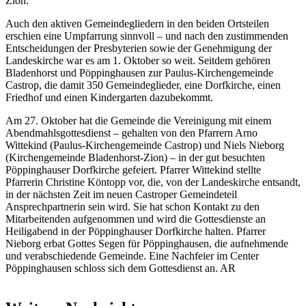
Zion.
Auch den aktiven Gemeindegliedern in den beiden Ortsteilen
erschien eine Umpfarrung sinnvoll – und nach den zustimmenden
Entscheidungen der Presbyterien sowie der Genehmigung der
Landeskirche war es am 1. Oktober so weit. Seitdem gehören
Bladenhorst und Pöppinghausen zur Paulus-Kirchengemeinde
Castrop, die damit 350 Gemeindeglieder, eine Dorfkirche, einen
Friedhof und einen Kindergarten dazubekommt.
Am 27. Oktober hat die Gemeinde die Vereinigung mit einem
Abendmahlsgottesdienst – gehalten von den Pfarrern Arno
Wittekind (Paulus-Kirchengemeinde Castrop) und Niels Nieborg
(Kirchengemeinde Bladenhorst-Zion) – in der gut besuchten
Pöppinghauser Dorfkirche gefeiert. Pfarrer Wittekind stellte
Pfarrerin Christine Köntopp vor, die, von der Landeskirche entsandt,
in der nächsten Zeit im neuen Castroper Gemeindeteil
Ansprechpartnerin sein wird. Sie hat schon Kontakt zu den
Mitarbeitenden aufgenommen und wird die Gottesdienste an
Heiligabend in der Pöppinghauser Dorfkirche halten. Pfarrer
Nieborg erbat Gottes Segen für Pöppinghausen, die aufnehmende
und verabschiedende Gemeinde. Eine Nachfeier im Center
Pöppinghausen schloss sich dem Gottesdienst an. AR