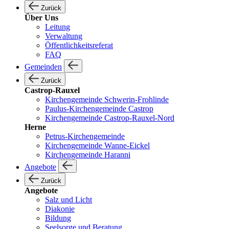
Zurück
Über Uns
Leitung
Verwaltung
Öffentlichkeitsreferat
FAQ
Gemeinden
Zurück
Castrop-Rauxel
Kirchengemeinde Schwerin-Frohlinde
Paulus-Kirchengemeinde Castrop
Kirchengemeinde Castrop-Rauxel-Nord
Herne
Petrus-Kirchengemeinde
Kirchengemeinde Wanne-Eickel
Kirchengemeinde Haranni
Angebote
Zurück
Angebote
Salz und Licht
Diakonie
Bildung
Seelsorge und Beratung