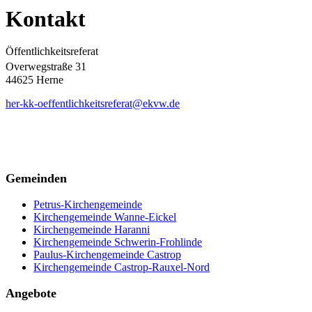
Kontakt
Öffentlichkeitsreferat
Overwegstraße 31
44625 Herne
her-kk-oeffentlichkeitsreferat@ekvw.de
Gemeinden
Petrus-Kirchengemeinde
Kirchengemeinde Wanne-Eickel
Kirchengemeinde Haranni
Kirchengemeinde Schwerin-Frohlinde
Paulus-Kirchengemeinde Castrop
Kirchengemeinde Castrop-Rauxel-Nord
Angebote