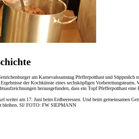
schichte
chenburger am Karnevalssamstag Pfefferpotthast und Stippmilch mu
rgebnisse der Kochkünste eines sechsköpfigen Vorbereitungsteams. Wie
chtsaufzeichnungen herausgefunden, dass ein Topf Pfefferpotthast eine
uxel weiter am 17. Juni beim Erdbeeressen. Und beim gemeinsamen Ge
kalt bleiben. SI/ FOTO: FW SIEPMANN