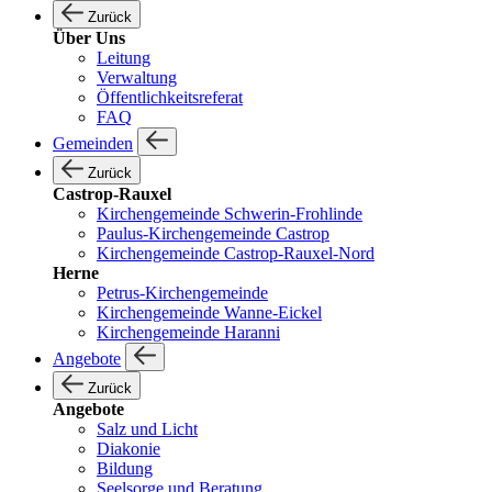
Zurück
Über Uns
Leitung
Verwaltung
Öffentlichkeitsreferat
FAQ
Gemeinden
Zurück
Castrop-Rauxel
Kirchengemeinde Schwerin-Frohlinde
Paulus-Kirchengemeinde Castrop
Kirchengemeinde Castrop-Rauxel-Nord
Herne
Petrus-Kirchengemeinde
Kirchengemeinde Wanne-Eickel
Kirchengemeinde Haranni
Angebote
Zurück
Angebote
Salz und Licht
Diakonie
Bildung
Seelsorge und Beratung