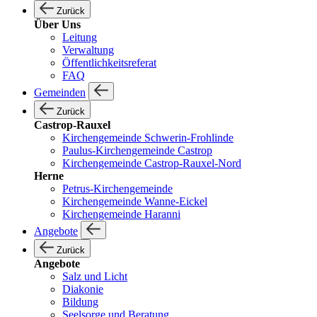
Zurück
Über Uns
Leitung
Verwaltung
Öffentlichkeitsreferat
FAQ
Gemeinden
Zurück
Castrop-Rauxel
Kirchengemeinde Schwerin-Frohlinde
Paulus-Kirchengemeinde Castrop
Kirchengemeinde Castrop-Rauxel-Nord
Herne
Petrus-Kirchengemeinde
Kirchengemeinde Wanne-Eickel
Kirchengemeinde Haranni
Angebote
Zurück
Angebote
Salz und Licht
Diakonie
Bildung
Seelsorge und Beratung