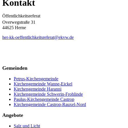
Kontakt
Öffentlichkeitsreferat
Overwegstraße 31
44625 Herne
her-kk-oeffentlichkeitsreferat@ekvw.de
Gemeinden
Petrus-Kirchengemeinde
Kirchengemeinde Wanne-Eickel
Kirchengemeinde Haranni
Kirchengemeinde Schwerin-Frohlinde
Paulus-Kirchengemeinde Castrop
Kirchengemeinde Castrop-Rauxel-Nord
Angebote
Salz und Licht