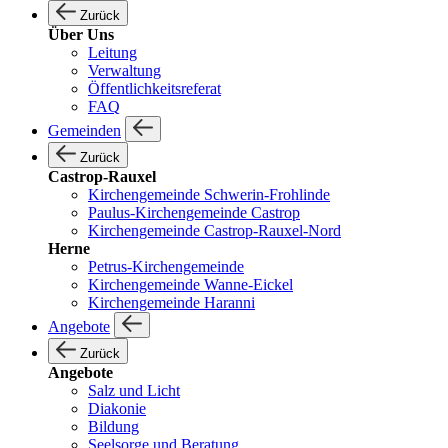
Zurück
Über Uns
Leitung
Verwaltung
Öffentlichkeitsreferat
FAQ
Gemeinden
Zurück
Castrop-Rauxel
Kirchengemeinde Schwerin-Frohlinde
Paulus-Kirchengemeinde Castrop
Kirchengemeinde Castrop-Rauxel-Nord
Herne
Petrus-Kirchengemeinde
Kirchengemeinde Wanne-Eickel
Kirchengemeinde Haranni
Angebote
Zurück
Angebote
Salz und Licht
Diakonie
Bildung
Seelsorge und Beratung