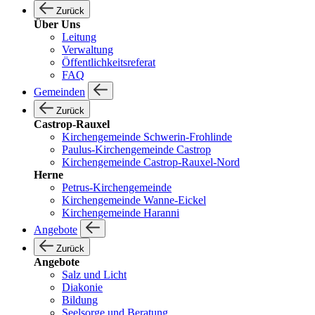
Zurück
Über Uns
Leitung
Verwaltung
Öffentlichkeitsreferat
FAQ
Gemeinden
Zurück
Castrop-Rauxel
Kirchengemeinde Schwerin-Frohlinde
Paulus-Kirchengemeinde Castrop
Kirchengemeinde Castrop-Rauxel-Nord
Herne
Petrus-Kirchengemeinde
Kirchengemeinde Wanne-Eickel
Kirchengemeinde Haranni
Angebote
Zurück
Angebote
Salz und Licht
Diakonie
Bildung
Seelsorge und Beratung