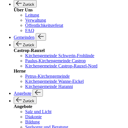
Zurück
Über Uns
Leitung
Verwaltung
Öffentlichkeitsreferat
FAQ
Gemeinden
Zurück
Castrop-Rauxel
Kirchengemeinde Schwerin-Frohlinde
Paulus-Kirchengemeinde Castrop
Kirchengemeinde Castrop-Rauxel-Nord
Herne
Petrus-Kirchengemeinde
Kirchengemeinde Wanne-Eickel
Kirchengemeinde Haranni
Angebote
Zurück
Angebote
Salz und Licht
Diakonie
Bildung
Seelsorge und Beratung