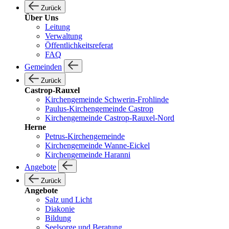
Zurück
Über Uns
Leitung
Verwaltung
Öffentlichkeitsreferat
FAQ
Gemeinden
Zurück
Castrop-Rauxel
Kirchengemeinde Schwerin-Frohlinde
Paulus-Kirchengemeinde Castrop
Kirchengemeinde Castrop-Rauxel-Nord
Herne
Petrus-Kirchengemeinde
Kirchengemeinde Wanne-Eickel
Kirchengemeinde Haranni
Angebote
Zurück
Angebote
Salz und Licht
Diakonie
Bildung
Seelsorge und Beratung