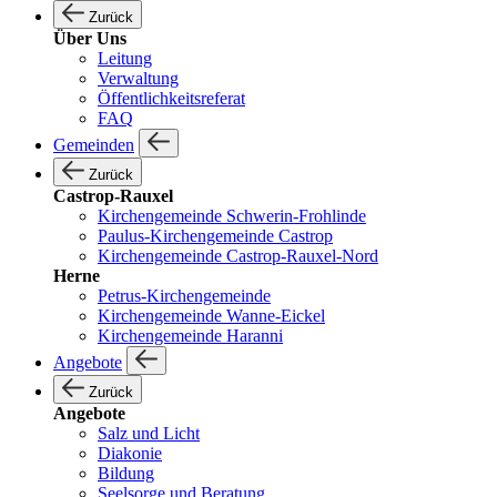
Zurück
Über Uns
Leitung
Verwaltung
Öffentlichkeitsreferat
FAQ
Gemeinden
Zurück
Castrop-Rauxel
Kirchengemeinde Schwerin-Frohlinde
Paulus-Kirchengemeinde Castrop
Kirchengemeinde Castrop-Rauxel-Nord
Herne
Petrus-Kirchengemeinde
Kirchengemeinde Wanne-Eickel
Kirchengemeinde Haranni
Angebote
Zurück
Angebote
Salz und Licht
Diakonie
Bildung
Seelsorge und Beratung