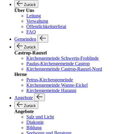
Zurück
Über Uns
Leitung
Verwaltung
Öffentlichkeitsreferat
FAQ
Gemeinden
Zurück
Castrop-Rauxel
Kirchengemeinde Schwerin-Frohlinde
Paulus-Kirchengemeinde Castrop
Kirchengemeinde Castrop-Rauxel-Nord
Herne
Petrus-Kirchengemeinde
Kirchengemeinde Wanne-Eickel
Kirchengemeinde Haranni
Angebote
Zurück
Angebote
Salz und Licht
Diakonie
Bildung
Seelsorge und Beratung