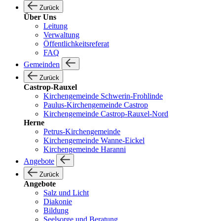
Zurück
Über Uns
Leitung
Verwaltung
Öffentlichkeitsreferat
FAQ
Gemeinden
Zurück
Castrop-Rauxel
Kirchengemeinde Schwerin-Frohlinde
Paulus-Kirchengemeinde Castrop
Kirchengemeinde Castrop-Rauxel-Nord
Herne
Petrus-Kirchengemeinde
Kirchengemeinde Wanne-Eickel
Kirchengemeinde Haranni
Angebote
Zurück
Angebote
Salz und Licht
Diakonie
Bildung
Seelsorge und Beratung