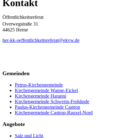
Kontakt
Öffentlichkeitsreferat
Overwegstraße 31
44625 Herne
her-kk-oeffentlichkeitsreferat@ekvw.de
Gemeinden
Petrus-Kirchengemeinde
Kirchengemeinde Wanne-Eickel
Kirchengemeinde Haranni
Kirchengemeinde Schwerin-Frohlinde
Paulus-Kirchengemeinde Castrop
Kirchengemeinde Castrop-Rauxel-Nord
Angebote
Salz und Licht