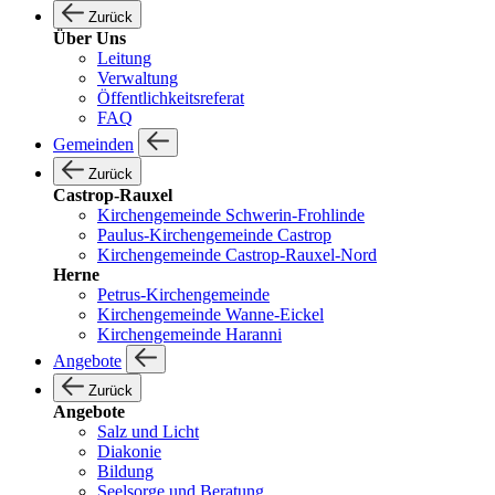
Zurück
Über Uns
Leitung
Verwaltung
Öffentlichkeitsreferat
FAQ
Gemeinden
Zurück
Castrop-Rauxel
Kirchengemeinde Schwerin-Frohlinde
Paulus-Kirchengemeinde Castrop
Kirchengemeinde Castrop-Rauxel-Nord
Herne
Petrus-Kirchengemeinde
Kirchengemeinde Wanne-Eickel
Kirchengemeinde Haranni
Angebote
Zurück
Angebote
Salz und Licht
Diakonie
Bildung
Seelsorge und Beratung