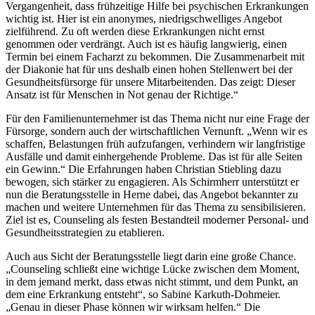
Vergangenheit, dass frühzeitige Hilfe bei psychischen Erkrankungen
wichtig ist. Hier ist ein anonymes, niedrigschwelliges Angebot
zielführend. Zu oft werden diese Erkrankungen nicht ernst
genommen oder verdrängt. Auch ist es häufig langwierig, einen
Termin bei einem Facharzt zu bekommen. Die Zusammenarbeit mit
der Diakonie hat für uns deshalb einen hohen Stellenwert bei der
Gesundheitsfürsorge für unsere Mitarbeitenden. Das zeigt: Dieser
Ansatz ist für Menschen in Not genau der Richtige.“
Für den Familienunternehmer ist das Thema nicht nur eine Frage der
Fürsorge, sondern auch der wirtschaftlichen Vernunft. „Wenn wir es
schaffen, Belastungen früh aufzufangen, verhindern wir langfristige
Ausfälle und damit einhergehende Probleme. Das ist für alle Seiten
ein Gewinn.“ Die Erfahrungen haben Christian Stiebling dazu
bewogen, sich stärker zu engagieren. Als Schirmherr unterstützt er
nun die Beratungsstelle in Herne dabei, das Angebot bekannter zu
machen und weitere Unternehmen für das Thema zu sensibilisieren.
Ziel ist es, Counseling als festen Bestandteil moderner Personal- und
Gesundheitsstrategien zu etablieren.
Auch aus Sicht der Beratungsstelle liegt darin eine große Chance.
„Counseling schließt eine wichtige Lücke zwischen dem Moment,
in dem jemand merkt, dass etwas nicht stimmt, und dem Punkt, an
dem eine Erkrankung entsteht“, so Sabine Karkuth-Dohmeier.
„Genau in dieser Phase können wir wirksam helfen.“ Die