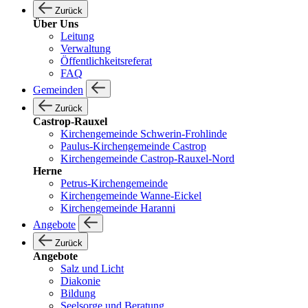
Zurück
Über Uns
Leitung
Verwaltung
Öffentlichkeitsreferat
FAQ
Gemeinden
Zurück
Castrop-Rauxel
Kirchengemeinde Schwerin-Frohlinde
Paulus-Kirchengemeinde Castrop
Kirchengemeinde Castrop-Rauxel-Nord
Herne
Petrus-Kirchengemeinde
Kirchengemeinde Wanne-Eickel
Kirchengemeinde Haranni
Angebote
Zurück
Angebote
Salz und Licht
Diakonie
Bildung
Seelsorge und Beratung