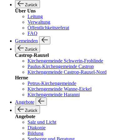
Zurück
Über Uns
Leitung
Verwaltung
Öffentlichkeitsreferat
FAQ
Gemeinden
Zurück
Castrop-Rauxel
Kirchengemeinde Schwerin-Frohlinde
Paulus-Kirchengemeinde Castrop
Kirchengemeinde Castrop-Rauxel-Nord
Herne
Petrus-Kirchengemeinde
Kirchengemeinde Wanne-Eickel
Kirchengemeinde Haranni
Angebote
Zurück
Angebote
Salz und Licht
Diakonie
Bildung
Seelsorge und Beratung