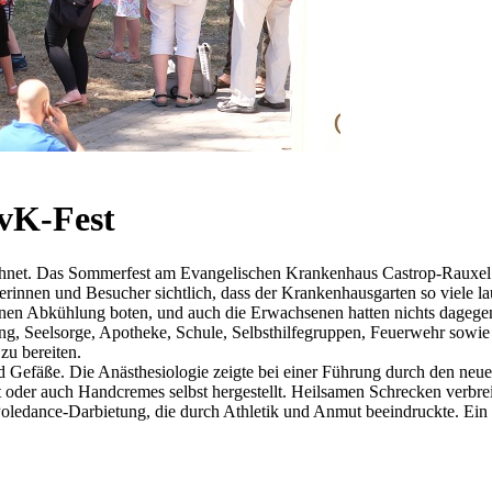
vK-Fest
et. Das Sommerfest am Evangelischen Krankenhaus Castrop-Rauxel m
rinnen und Besucher sichtlich, dass der Krankenhausgarten so viele l
 ihnen Abkühlung boten, und auch die Erwachsenen hatten nichts dagege
ng, Seelsorge, Apotheke, Schule, Selbsthilfegruppen, Feuerwehr sowie P
u bereiten.
 Gefäße. Die Anästhesiologie zeigte bei einer Führung durch den neue
t oder auch Handcremes selbst hergestellt. Heilsamen Schrecken verbrei
Poledance-Darbietung, die durch Athletik und Anmut beeindruckte. Ein