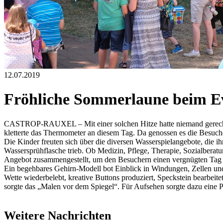
12.07.2019
Fröhliche Sommerlaune beim E
CASTROP-RAUXEL – Mit einer solchen Hitze hatte niemand gerechn
kletterte das Thermometer an diesem Tag. Da genossen es die Besuche
Die Kinder freuten sich über die diversen Wasserspielangebote, die
Wassersprühflasche trieb. Ob Medizin, Pflege, Therapie, Sozialberatu
Angebot zusammengestellt, um den Besuchern einen vergnügten Tag z
Ein begehbares Gehirn-Modell bot Einblick in Windungen, Zellen und
Wette wiederbelebt, kreative Buttons produziert, Speckstein bearbeite
sorgte das „Malen vor dem Spiegel“. Für Aufsehen sorgte dazu eine 
Weitere Nachrichten