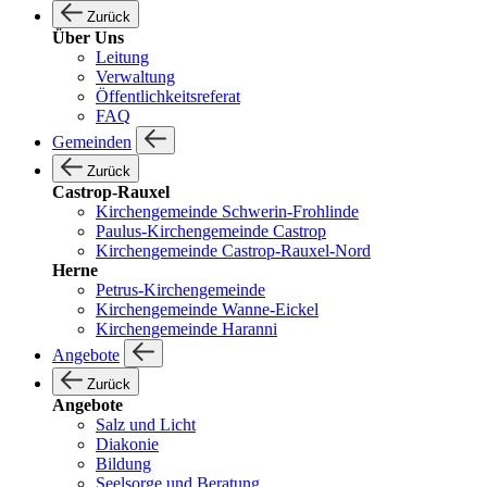
Zurück
Über Uns
Leitung
Verwaltung
Öffentlichkeitsreferat
FAQ
Gemeinden
Zurück
Castrop-Rauxel
Kirchengemeinde Schwerin-Frohlinde
Paulus-Kirchengemeinde Castrop
Kirchengemeinde Castrop-Rauxel-Nord
Herne
Petrus-Kirchengemeinde
Kirchengemeinde Wanne-Eickel
Kirchengemeinde Haranni
Angebote
Zurück
Angebote
Salz und Licht
Diakonie
Bildung
Seelsorge und Beratung