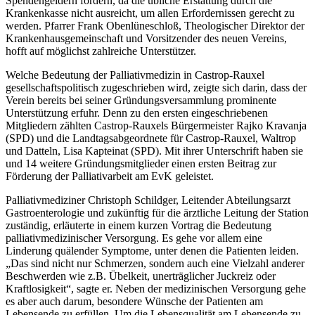
Spendengeldern fördern, da die übliche Erstattung durch die
Krankenkasse nicht ausreicht, um allen Erfordernissen gerecht zu
werden. Pfarrer Frank Obenlüneschloß, Theologischer Direktor der
Krankenhausgemeinschaft und Vorsitzender des neuen Vereins,
hofft auf möglichst zahlreiche Unterstützer.
Welche Bedeutung der Palliativmedizin in Castrop-Rauxel
gesellschaftspolitisch zugeschrieben wird, zeigte sich darin, dass der
Verein bereits bei seiner Gründungsversammlung prominente
Unterstützung erfuhr. Denn zu den ersten eingeschriebenen
Mitgliedern zählten Castrop-Rauxels Bürgermeister Rajko Kravanja
(SPD) und die Landtagsabgeordnete für Castrop-Rauxel, Waltrop
und Datteln, Lisa Kapteinat (SPD). Mit ihrer Unterschrift haben sie
und 14 weitere Gründungsmitglieder einen ersten Beitrag zur
Förderung der Palliativarbeit am EvK geleistet.
Palliativmediziner Christoph Schildger, Leitender Abteilungsarzt
Gastroenterologie und zukünftig für die ärztliche Leitung der Station
zuständig, erläuterte in einem kurzen Vortrag die Bedeutung
palliativmedizinischer Versorgung. Es gehe vor allem eine
Linderung quälender Symptome, unter denen die Patienten leiden.
„Das sind nicht nur Schmerzen, sondern auch eine Vielzahl anderer
Beschwerden wie z.B. Übelkeit, unerträglicher Juckreiz oder
Kraftlosigkeit“, sagte er. Neben der medizinischen Versorgung gehe
es aber auch darum, besondere Wünsche der Patienten am
Lebensende zu erfüllen. Um die Lebensqualität am Lebensende zu