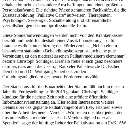
erhalten brauche es besondere Anschaffungen und einen größeren
Personalaufwand. Die richtige Pflege garantieren Fachkräfte, die die
Zusatzausbildung „Palliative Care“ aufweisen. Therapeuten,
Psychologen, Seelsorger, Sozialberatung und Ehrenamtliche
vervollständigen das multiprofessionelle Team.
Diese Sonderaufwendungen werden nicht von den Krankenkassen
bezahlt und bedürfen deshalb einer Zusatzfinanzierung – dafür
brauche es die Unterstützung des Fördervereins. „Neben einem
besonderen stationären Behandlungskonzept ist auch eine gute
Verbindung zu den niedergelassenen Palliativmedizinern elementar“,
betonte Christoph Schildger. Deshalb freue er sich ganz besonders
darüber, dass auch die Castrop-Rauxeler Palliativärzte Dr. Esther
Dembski und Dr. Wolfgang Scherbeck zu den
Gründungsmitgliedern des neuen Fördervereins zählen.
Der Startschuss für die Bauarbeiten der Station fällt noch in diesem
Jahr, die Fertigstellung ist für 2019 geplant. Christoph Schildger
kündigte für die nächste Zeit noch eine größere öffentliche
Informationsveranstaltung an. Hier sollen Interessierte weitere
Details über das geplante Palliativangebot am EvK erfahren sowie
über die Arbeit des neuen Vereins. „Wir freuen uns über jeden, der
uns unterstützen möchte – sei es als Vereinsmitglied oder als
Spender“, sagte der künftige Leiter der Palliativstation am EvK. AW