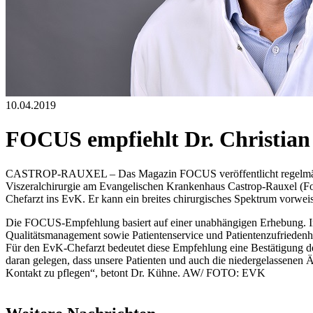
10.04.2019
FOCUS empfiehlt Dr. Christia
CASTROP-RAUXEL – Das Magazin FOCUS veröffentlicht regelmäßig Li
Viszeralchirurgie am Evangelischen Krankenhaus Castrop-Rauxel (Fot
Chefarzt ins EvK. Er kann ein breites chirurgisches Spektrum vorwei
Die FOCUS-Empfehlung basiert auf einer unabhängigen Erhebung. In
Qualitätsmanagement sowie Patientenservice und Patientenzufriedenhe
Für den EvK-Chefarzt bedeutet diese Empfehlung eine Bestätigung der 
daran gelegen, dass unsere Patienten und auch die niedergelassenen 
Kontakt zu pflegen“, betont Dr. Kühne. AW/ FOTO: EVK