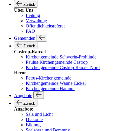
Zurück
Über Uns
Leitung
Verwaltung
Öffentlichkeitsreferat
FAQ
Gemeinden
Zurück
Castrop-Rauxel
Kirchengemeinde Schwerin-Frohlinde
Paulus-Kirchengemeinde Castrop
Kirchengemeinde Castrop-Rauxel-Nord
Herne
Petrus-Kirchengemeinde
Kirchengemeinde Wanne-Eickel
Kirchengemeinde Haranni
Angebote
Zurück
Angebote
Salz und Licht
Diakonie
Bildung
Seelsorge und Beratung