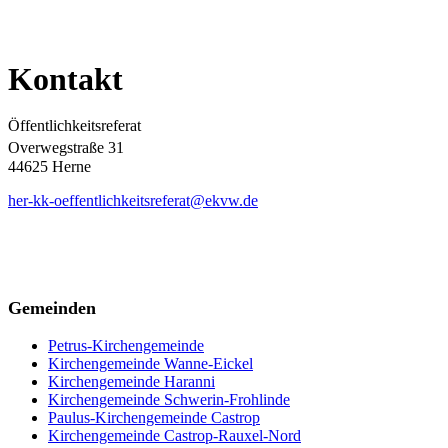
Kontakt
Öffentlichkeitsreferat
Overwegstraße 31
44625 Herne
her-kk-oeffentlichkeitsreferat@ekvw.de
Gemeinden
Petrus-Kirchengemeinde
Kirchengemeinde Wanne-Eickel
Kirchengemeinde Haranni
Kirchengemeinde Schwerin-Frohlinde
Paulus-Kirchengemeinde Castrop
Kirchengemeinde Castrop-Rauxel-Nord