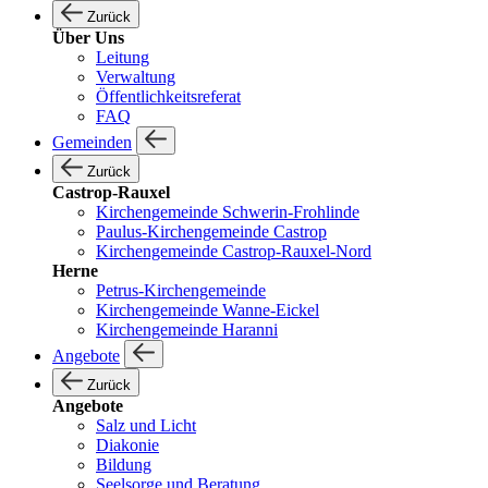
Zurück
Über Uns
Leitung
Verwaltung
Öffentlichkeitsreferat
FAQ
Gemeinden
Zurück
Castrop-Rauxel
Kirchengemeinde Schwerin-Frohlinde
Paulus-Kirchengemeinde Castrop
Kirchengemeinde Castrop-Rauxel-Nord
Herne
Petrus-Kirchengemeinde
Kirchengemeinde Wanne-Eickel
Kirchengemeinde Haranni
Angebote
Zurück
Angebote
Salz und Licht
Diakonie
Bildung
Seelsorge und Beratung