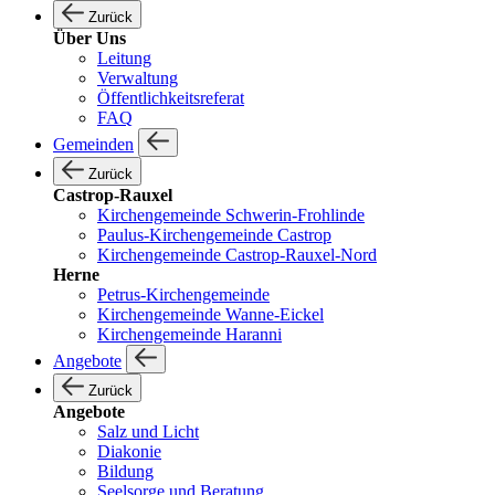
Zurück
Über Uns
Leitung
Verwaltung
Öffentlichkeitsreferat
FAQ
Gemeinden
Zurück
Castrop-Rauxel
Kirchengemeinde Schwerin-Frohlinde
Paulus-Kirchengemeinde Castrop
Kirchengemeinde Castrop-Rauxel-Nord
Herne
Petrus-Kirchengemeinde
Kirchengemeinde Wanne-Eickel
Kirchengemeinde Haranni
Angebote
Zurück
Angebote
Salz und Licht
Diakonie
Bildung
Seelsorge und Beratung