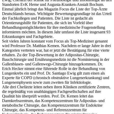
Standorten EvK Herne und Augusta-Kranken-Anstalt Bochum.
Einmal jährlich bringt das Magazin Focus die Liste der Top-Ärzte
Deutschlands heraus. Wichtigste Bewertungsgrundlage ist das Urteil
der Fachkollegen und Patienten. Die Liste ist gedacht als
Orientierungshilfe für Patienten, die sich im Vorfeld über
Behandlungsmöglichkeiten für ihre medizinische Fragenstellung
informieren möchten. In diesem Jahr umfasst die Liste insgesamt 93
Erkrankungen und Fachgebiete.
Seit vielen Jahren konstant vom Focus als Top-Mediziner genannt
wird Professor Dr. Matthias Kemen. Nachdem er lange Jahre in drei
Kategorien vertreten war, hat er jetzt die Bestätigung für eine vierte
erhalten. Zu der Top-Bewertung in der Adipositas-Chirurgie,
Bauchchirurgie und Ernährungsmedizin ist die Nominierung in der
Gallenblasen- und Gallenwegs-Chirurgie hinzugekommen. Dr.
Erich Hecker nimmt eine führende Rolle in der Behandlung von
Lungenkrebs ein und Prof. Dr. Santiago Ewig gilt zum einen als
Experte für COPD (chronisch obstruktive Lungenerkrankung) und
Lungenemphysem sowie zum zweiten für Infektiologie.
Alle drei Chefärzte leiten neben ihren Kliniken zertifizierte Zentren,
die regelmäßig von unabhängigen Fachgesellschaften auf ihre
Qualität hin überprüft werden. Prof. Dr. Kemen leitet das
Darmkrebszentrum, das Kompetenzzentrum für Adipositas- und
metabolische Chirurgie, das Kompetenzzentrum für Endokrine
Chirurgie, das Kompetenz- und Referenzzentrum für