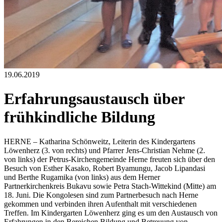
19.06.2019
Erfahrungsaustausch über
frühkindliche Bildung
HERNE – Katharina Schönweitz, Leiterin des Kindergartens
Löwenherz (3. von rechts) und Pfarrer Jens-Christian Nehme (2.
von links) der Petrus-Kirchengemeinde Herne freuten sich über den
Besuch von Esther Kasako, Robert Byamungu, Jacob Lipandasi
und Berthe Rugamika (von links) aus dem Herner
Partnerkirchenkreis Bukavu sowie Petra Stach-Wittekind (Mitte) am
18. Juni. Die Kongolesen sind zum Partnerbesuch nach Herne
gekommen und verbinden ihren Aufenthalt mit verschiedenen
Treffen. Im Kindergarten Löwenherz ging es um den Austausch von
Erfahrungen in den Bereichen Bildung und Betreuung von