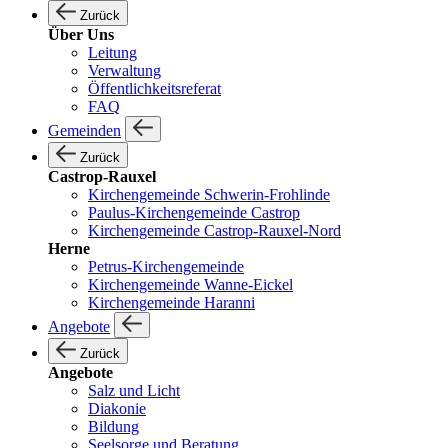
Zurück
Über Uns
Leitung
Verwaltung
Öffentlichkeitsreferat
FAQ
Gemeinden
Zurück
Castrop-Rauxel
Kirchengemeinde Schwerin-Frohlinde
Paulus-Kirchengemeinde Castrop
Kirchengemeinde Castrop-Rauxel-Nord
Herne
Petrus-Kirchengemeinde
Kirchengemeinde Wanne-Eickel
Kirchengemeinde Haranni
Angebote
Zurück
Angebote
Salz und Licht
Diakonie
Bildung
Seelsorge und Beratung