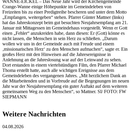
WANNE-EICKEL – Das Neue Jahr wird der Kirchengemeinde
Crange-Wanne einige Höhepunkte im Gemeindeleben von
Freizeiten bis zu einer Predigtreihe bescheren und unter dem Motto
„Empfangen, weitergeben“ stehen. Pfarrer Günter Mattner (links)
hat das Jahreskonzept beim gut besuchten Neujahrsempfang am 21.
Januar mit Mittagessen im Gemeindehaus vorgestellt. Wenn er Gott
einen „Fehler“ anzukreiden habe, dann diesen: Er (Gott) könne es
nicht lassen, die Menschen in sein Herz zu schließen. „Darum
wollen wir uns in der Gemeinde auch mit Freude und einem
‚missionarischen Herz‘ zu den Menschen aufmachen“, sagte er. Ein
großes Herz mit den Hinweisen auf die Jahresereignisse in
Anlehnung an die Jahreslosung war auf der Leinwand zu sehen.
Dort erstanden in einem viertelstündigen Film, den Pfarrer Michael
Thoma erstellt hatte, auch alle wichtigen Ereignisse aus dem
Gemeindeleben des vergangenen Jahres. „Mit herzlichem Dank an
die Mitarbeitenden und in Vorfreude auf die Begegnungen im neuen
Jahr war der Neujahresempfang ein guter Auftakt auf dem weiteren
gemeinsamen Weg zu den Menschen“, so Mattner. SI/ FOTO: FW
SIEPMANN
Weitere Nachrichten
04.08.2026