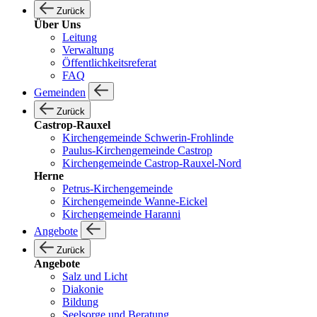
Zurück
Über Uns
Leitung
Verwaltung
Öffentlichkeitsreferat
FAQ
Gemeinden
Zurück
Castrop-Rauxel
Kirchengemeinde Schwerin-Frohlinde
Paulus-Kirchengemeinde Castrop
Kirchengemeinde Castrop-Rauxel-Nord
Herne
Petrus-Kirchengemeinde
Kirchengemeinde Wanne-Eickel
Kirchengemeinde Haranni
Angebote
Zurück
Angebote
Salz und Licht
Diakonie
Bildung
Seelsorge und Beratung