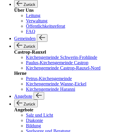
Zurück
Über Uns
Leitung
Verwaltung
Öffentlichkeitsreferat
FAQ
Gemeinden
Zurück
Castrop-Rauxel
Kirchengemeinde Schwerin-Frohlinde
Paulus-Kirchengemeinde Castrop
Kirchengemeinde Castrop-Rauxel-Nord
Herne
Petrus-Kirchengemeinde
Kirchengemeinde Wanne-Eickel
Kirchengemeinde Haranni
Angebote
Zurück
Angebote
Salz und Licht
Diakonie
Bildung
Seelsorge und Beratung