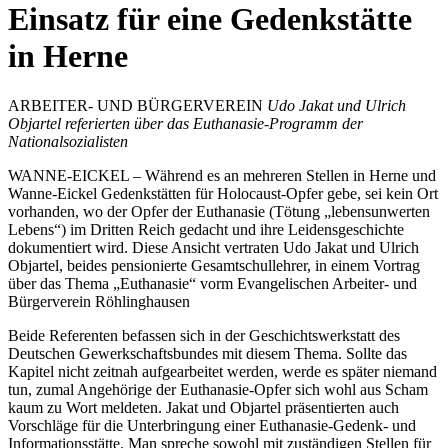
Einsatz für eine Gedenkstätte
in Herne
ARBEITER- UND BÜRGERVEREIN
Udo Jakat und Ulrich
Objartel referierten über das Euthanasie-Programm der
Nationalsozialisten
WANNE-EICKEL – Während es an mehreren Stellen in Herne und
Wanne-Eickel Gedenkstätten für Holocaust-Opfer gebe, sei kein Ort
vorhanden, wo der Opfer der Euthanasie (Tötung „lebensunwerten
Lebens“) im Dritten Reich gedacht und ihre Leidensgeschichte
dokumentiert wird. Diese Ansicht vertraten Udo Jakat und Ulrich
Objartel, beides pensionierte Gesamtschullehrer, in einem Vortrag
über das Thema „Euthanasie“ vorm Evangelischen Arbeiter- und
Bürgerverein Röhlinghausen
Beide Referenten befassen sich in der Geschichtswerkstatt des
Deutschen Gewerkschaftsbundes mit diesem Thema. Sollte das
Kapitel nicht zeitnah aufgearbeitet werden, werde es später niemand
tun, zumal Angehörige der Euthanasie-Opfer sich wohl aus Scham
kaum zu Wort meldeten. Jakat und Objartel präsentierten auch
Vorschläge für die Unterbringung einer Euthanasie-Gedenk- und
Informationsstätte. Man spreche sowohl mit zuständigen Stellen für