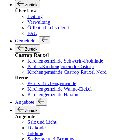
Zurück
Über Uns
Leitung
Verwaltung
Öffentlichkeitsreferat
FAQ
Gemeinden
Zurück
Castrop-Rauxel
Kirchengemeinde Schwerin-Frohlinde
Paulus-Kirchengemeinde Castrop
Kirchengemeinde Castrop-Rauxel-Nord
Herne
Petrus-Kirchengemeinde
Kirchengemeinde Wanne-Eickel
Kirchengemeinde Haranni
Angebote
Zurück
Angebote
Salz und Licht
Diakonie
Bildung
Seelsorge und Beratung